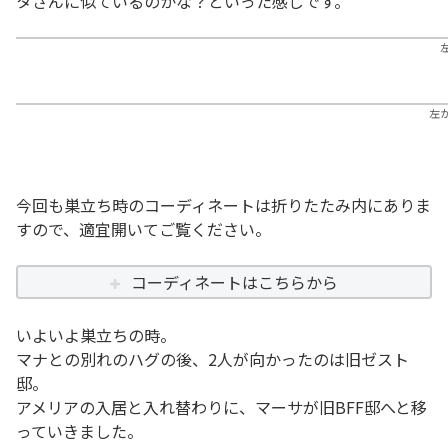
タさんに似ているのかな？といった感じです。
左
今回も巣立ち時のコーディネートは折りたたみ内にありま
すので、適宜開いてご覧ください。
コーディネートはこちらから
いよいよ巣立ちの時。
マナとの別れのハグの後、2人が向かったのは旧ゼスト
邸。
アメリアの入居と入れ替わりに、マーサが旧BFF邸へと移
っていきました。