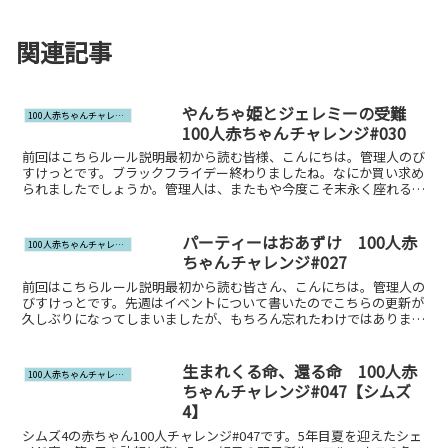
関連記事
やんちゃ姫とジェレミーの受難
100人赤ちゃんチャレンジ
100人赤ちゃんチャレンジ#030
前回はこちらルール説明最初から読む皆様、こんにちは。管理人のび
すけっとです。ブラックフライデー終わりましたね。なにか買い求め
られましたでしょうか。管理人は、またもや今度こそ末永く座れる椅
子を求めて、（ネットを）右往左往しておりましたが、先週...
パーティーはおあずけ 100人赤
100人赤ちゃんチャレンジ
ちゃんチャレンジ#027
前回はこちらルール説明最初から読む皆さん、こんにちは。管理人の
びすけっとです。先週はイベントについて書いたのでこちらの更新が
久しぶりになってしまいましたが、もちろん忘れたわけではありませ
ん。基本的には金曜更新のつもりなんですが、事情によって...
生まれくる命、還る命 100人赤
100人赤ちゃんチャレンジ
ちゃんチャレンジ#047【シムズ
4】
シムズ4の赤ちゃん100人チャレンジ#047です。5年目夏を迎えたシェ