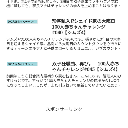
イド家。第1子の訃報に悲しみ、3組目の双子誕生でフルハウスの危
機に瀕しても、家長マナはチャレンジの歩みを止めることはありませ
ん。
珍客乱入!?シェイド家の大晦日
100人赤ちゃんチャレンジ
100人赤ちゃんチャレンジ
#040【シムズ4】
シムズ4の100人赤ちゃんチャレンジ#040です。穏やかに3年目の大晦
日を迎えるシェイド家。昼間から大晦日のカウントダウンを心待ちに
するティーンのキアナと子供のローザ＆サミュエル。いざカウントダ
ウンが始まると、見知らぬ珍客（？）が乱入しており……。
双子狂騒曲、再び。 100人赤ち
100人赤ちゃんチャレンジ
ゃんチャレンジ#045【シムズ4】
前回はこちら総合案内最初から読む皆さん、こんにちは。管理人のび
すけっとです。すっかり100人赤ちゃんチャレンジの投稿が久しぶり
になってしまいましたが、また引き続いて更新していきたいと思って
います。4年目冬終了時のシェイド家は🔽のとおりです。...
スポンサーリンク