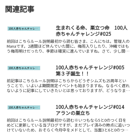
関連記事
生まれくる命、巣立つ命 100人
100人赤ちゃんチャレンジ
赤ちゃんチャレンジ#025
前回はこちらルール説明最初から読む皆さま、こんにちは。管理人の
Manaです。2週間ほど休んでいた間に、梅雨入りしたり、沖縄ではも
う梅雨明けだったり、季節は確実に進んでいますね。さて、少し間が
空きましたが、現在のシェイド家は↓の通りです。若 ...
100人赤ちゃんチャレンジ#005
100人赤ちゃんチャレンジ
第３子誕生！！
前記事はこちらルール説明はこちらからどうぞシムズも25周年とい
うことで、いよいよ期間限定イベントも始まりますね。なるべく遅れ
ないように記事にしていきたいとは思っておりますが、どうなります
ことやら。本日もお話を進めていきます♪さぁ今日もアラン...
100人赤ちゃんチャレンジ#014
100人赤ちゃんチャレンジ
アランの巣立ち
前回はこちらルール説明最初から読む※いつもなら5と0のつく日を
めどに更新している当ブログですが、まだプレイ済みの時点に追いつ
けていないため、おそらく今月中をメドとして、当面3と6と0のつく
日の投稿とさせていただきます。というわけで、当面の3...