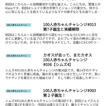
前回はこちらルール説明最初から読む皆さん、こんにちは。管理人の
Manaです。前回はシェイド家の冬祭りとジョージの巣立ち、何やら
心に気になることを抱えているようなマナの様子などをお送りしまし
た。現在のシェイド家の様子は↓のような感じです。若 ...
100人赤ちゃんチャレンジ#013
100人赤ちゃんチャレンジ
第7子誕生と実績解除
前回はこちらルール説明最初から読む※いつもなら5と0のつく日を
めどに更新している当ブログですが、まだプレイ済みの時点に追いつ
けていないため、おそらく今月中をメドとして、当面3と6と0のつく
日の更新とさせていただきます。最近ちょこちょこSDX...
カオスが去って、またカオス
100人赤ちゃんチャレンジ
100人赤ちゃんチャレンジ
#036【シムズ4】
シムズ4の100人赤ちゃんチャレンジの第36話です。第14子のナディ
アがようやく若者に成長。猫の手も借りたいほど忙しいマナが、急い
でナディアを巣立たせた理由とは？ そして続いて成長したオリーブ
も、少し厄介な特質を獲得したようで……
100人赤ちゃんチャレンジ#003
100人赤ちゃんチャレンジ
第２子誕生！
シムズ4の100人赤ちゃんチャレンジの第3回です。前回ジェイさんと
の間に第2子を授かり、今回は出産となります。着々とチャレンジは