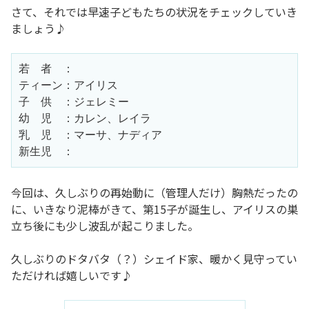
さて、それでは早速子どもたちの状況をチェックしていき
ましょう♪
若　者　：
ティーン：アイリス
子　供　：ジェレミー
幼　児　：カレン、レイラ
乳　児　：マーサ、ナディア
新生児　：
今回は、久しぶりの再始動に（管理人だけ）胸熱だったの
に、いきなり泥棒がきて、第15子が誕生し、アイリスの巣
立ち後にも少し波乱が起こりました。
久しぶりのドタバタ（？）シェイド家、暖かく見守ってい
ただければ嬉しいです♪