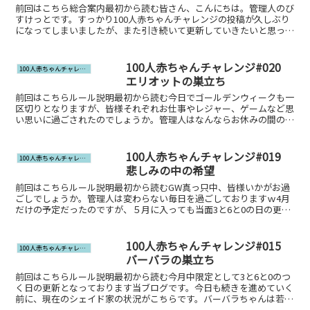
前回はこちら総合案内最初から読む皆さん、こんにちは。管理人のび
すけっとです。すっかり100人赤ちゃんチャレンジの投稿が久しぶり
になってしまいましたが、また引き続いて更新していきたいと思って
います。4年目冬終了時のシェイド家は🔽のとおりです。...
100人赤ちゃんチャレンジ#020
100人赤ちゃんチャレンジ
エリオットの巣立ち
前回はこちらルール説明最初から読む今日でゴールデンウィークも一
区切りとなりますが、皆様それぞれお仕事やレジャー、ゲームなど思
い思いに過ごされたのでしょうか。管理人はなんならお休みの間の方
が忙しかった気がします；おかげさまでこの100人赤ちゃ...
100人赤ちゃんチャレンジ#019
100人赤ちゃんチャレンジ
悲しみの中の希望
前回はこちらルール説明最初から読むGW真っ只中、皆様いかがお過
ごしでしょうか。管理人は変わらない毎日を過ごしておりますｗ4月
だけの予定だったのですが、５月に入っても当面3と6と0の日の更新
を続けていきます。さて、前回バーバラちゃんが亡くなっ...
100人赤ちゃんチャレンジ#015
100人赤ちゃんチャレンジ
バーバラの巣立ち
前回はこちらルール説明最初から読む今月中限定として3と6と0のつ
く日の更新となっております当ブログです。今日も続きを進めていく
前に、現在のシェイド家の状況がこちらです。バーバラちゃんは若者
として残っていますので世帯自体は7名となっています。...