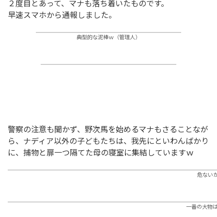
２度目とあって、マナも落ち着いたものです。
早速スマホから通報しました。
典型的な泥棒ｗ（管理人）
警察の注意も聞かず、野次馬を始めるマナもさることなが
ら、ナディア以外の子どもたちは、我先にといわんばかり
に、捕物と扉一つ隔てた母の寝室に集結していますｗ
危ない
一番の大物