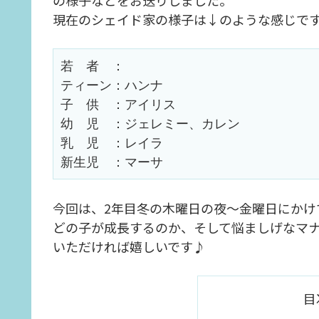
の様子などをお送りしました。
現在のシェイド家の様子は↓のような感じで
若　者　：
ティーン：ハンナ
子　供　：アイリス
幼　児　：ジェレミー、カレン
乳　児　：レイラ
新生児　：マーサ
今回は、2年目冬の木曜日の夜～金曜日にかけ
どの子が成長するのか、そして悩ましげなマ
いただければ嬉しいです♪
目