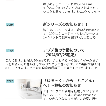
たとおり、チャレンジ...
はじめまして！！これからThe sims
4（シムズ4）のプレイブログをはじめて
いこうと思っています。シムズ4ってなん
ぞや？という方は…こちらにゲームのサ
イトのリンクを貼っておきます(^▽^)/な
んかちょっと遊んでみようかなぁと思っ
新シリーズのお知らせ！！
ブログ
たら、ほ...
皆さま、こんにちは♪ 管理人のManaで
す。どうにかコージー・セレブレーショ
ンイベントの記事も完了いたしまして、
新たなシリーズについてずっと考えてい
たのですが。いよいよ、着手することに
しました。そう。１００人赤ちゃんチャ
アプデ後の挙動について
ブログ
レンジ！！！！！🎉🎉...
（2024/07/25追記）
こんにちは。管理人のManaです。いつもゆる～く楽しくゲームらい
ふをお読みくださいましてありがとうございます。この場にて厚く御
礼申し上げます。さて現在自身の環境下にて発生しております、アプ
デ後の挙動について緊急で記事を書いています。現在プレ...
「ゆる～く」から「とことん」
ブログ
へ！～移転のお知らせ
※旧ブログでの告知を転載しています※
皆さま、こんにちは。管理人のManaで
す。いきなりなのですが、この度、思い
切ってブログを引っ越すことにしまし